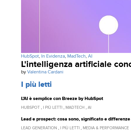
HubSpot
,
In Evidenza
,
MadTech
,
AI
L'intelligenza artificiale co
by
Valentina Cardani
I più letti
L'AI è semplice con Breeze by HubSpot
HUBSPOT
,
I PIÙ LETTI
,
MADTECH
,
AI
Lead e prospect: cosa sono, significato e differenze
LEAD GENERATION
,
I PIÙ LETTI
,
MEDIA & PERFORMANCE