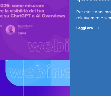
t
Per molti anni misu
relativamente sem
etenze
Leggi ora ⟶
e
se
azione
nar
to
tti