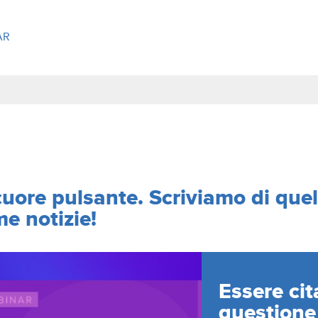
o cuore pulsante. Scriviamo di que
me notizie!
Essere cit
questione