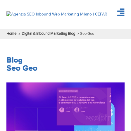
Home
»
Digital & Inbound Marketing Blog
>
Seo Geo
Blog
Seo Geo
About Us
About Us
Vai alla pagina
Digital Strategy
Competenze
Rassegna Stampa
DIGITAL STRATEGIC