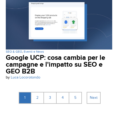
SEO & GEO
,
Eventi e News
Google UCP: cosa cambia per le
campagne e l'impatto su SEO e
GEO B2B
by
Luca Locorotondo
1
2
3
4
5
Next