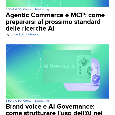
Campagne DEM Email Marketing
SEO & GEO
,
Content Marketing
Agentic Commerce e MCP: come
prepararsi al prossimo standard
Web Analytics
delle ricerche AI
by
Luca Locorotondo
Realizzazione Siti Web
E-Commerce
Siti Web Mobile
iubenda Partner
SEO & GEO
,
Content Marketing
Brand voice e AI Governance:
come strutturare l'uso dell'AI nei