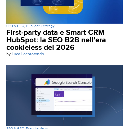
SEO & GEO
,
HubSpot
,
Strategy
First-party data e Smart CRM
HubSpot: la SEO B2B nell'era
cookieless del 2026
by
Luca Locorotondo
SEO & GEO
,
Eventi e News