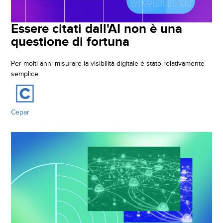
Inbound Marketing
Guide
CONSULTING
Sostenibilità
Risorse
Essere citati dall'AI non è una
HubSpot
questione di fortuna
PERFORMANCE MARKETING
Formazione
Marketing Automation
Webinar
Per molti anni misurare la visibilità digitale è stato relativamente
INBOUND MARKETING &
semplice.
Progetti
SALES
Consulenza SEO
Join Us
Posizionamento Siti Web
WEB3 STRATEGIC
Cepar
Blog
CONSULTING
Gestione Campagne Google Ads
Contatti
/ Adwords
BRAND IDENTITY &
REPUTATION
Social Media Marketing
E-COMMERCE STRATEGY
Gestione Campagne Facebook
Ads
WEB & MOBILE DEVELOPMENT