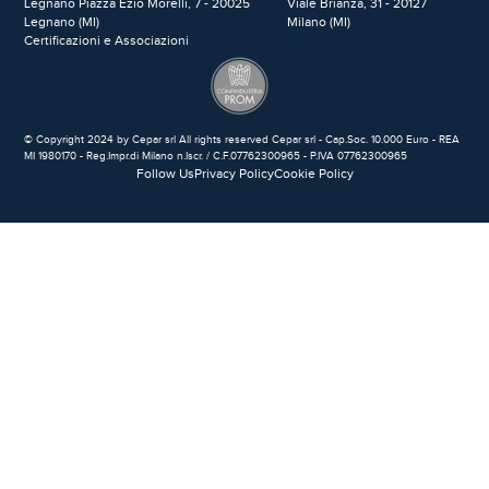
Legnano Piazza Ezio Morelli, 7 - 20025
Viale Brianza, 31 - 20127
Legnano (MI)
Milano (MI)
Certificazioni e Associazioni
© Copyright 2024 by Cepar srl All rights reserved Cepar srl - Cap.Soc. 10.000 Euro - REA
MI 1980170 - Reg.Impr.di Milano n.Iscr. / C.F.07762300965 - P.IVA 07762300965
Follow Us
Privacy Policy
Cookie Policy