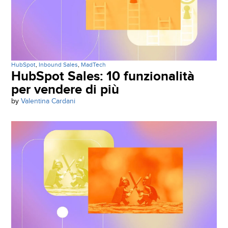
HubSpot
,
Inbound Sales
,
MadTech
HubSpot Sales: 10 funzionalità
per vendere di più
by
Valentina Cardani