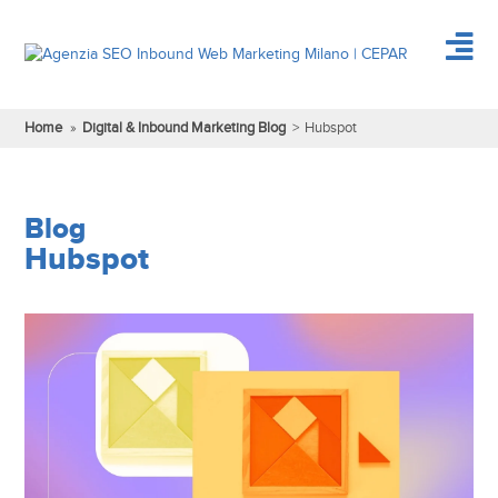
Home
»
Digital & Inbound Marketing Blog
>
Hubspot
Blog
Hubspot
About Us
About Us
Vai alla pagina
Digital Strategy
Competenze
Rassegna Stampa
DIGITAL STRATEGIC