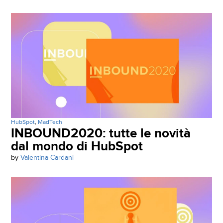
HubSpot
,
MadTech
INBOUND2020: tutte le novità
dal mondo di HubSpot
by
Valentina Cardani