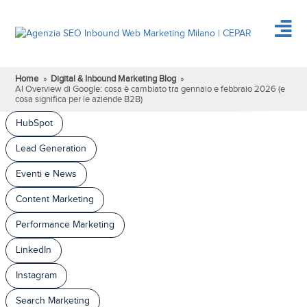
Home
»
Digital & Inbound Marketing Blog
»
AI Overview di Google: cosa è cambiato tra gennaio e febbraio 2026 (e
cosa significa per le aziende B2B)
HubSpot
Lead Generation
Eventi e News
Content Marketing
Performance Marketing
LinkedIn
Instagram
Search Marketing