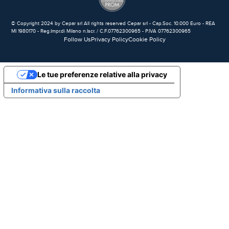
© Copyright 2024 by Cepar srl All rights reserved Cepar srl - Cap.Soc. 10.000 Euro - REA
MI 1980170 - Reg.Impr.di Milano n.Iscr. / C.F.07762300965 - P.IVA 07762300965
Follow Us
Privacy Policy
Cookie Policy
Le tue preferenze relative alla privacy
Informativa sulla raccolta