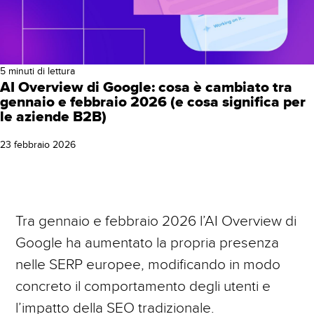
Marketing Automation
Webinar
INBOUND MARKETING & SALES
Progetti
Consulenza SEO
Join Us
WEB3 STRATEGIC CONSULTING
5 minuti di lettura
Posizionamento Siti Web
AI Overview di Google: cosa è cambiato tra
Blog
gennaio e febbraio 2026 (e cosa significa per
BRAND IDENTITY & REPUTATION
le aziende B2B)
Gestione Campagne Google Ads /
Contatti
Adwords
23 febbraio 2026
E-COMMERCE STRATEGY
Social Media Marketing
WEB & MOBILE DEVELOPMENT
Gestione Campagne Facebook Ads
Tra gennaio e febbraio 2026 l’AI Overview di
Google ha aumentato la propria presenza
Campagne DEM Email Marketing
nelle SERP europee, modificando in modo
concreto il comportamento degli utenti e
Web Analytics
l’impatto della SEO tradizionale.