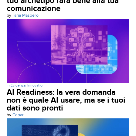
tuo archetipo farà bene alla tua
comunicazione
by
Ilaria Masoero
In Evidenza
,
Innovation
AI Readiness: la vera domanda
non è quale AI usare, ma se i tuoi
dati sono pronti
by
Cepar