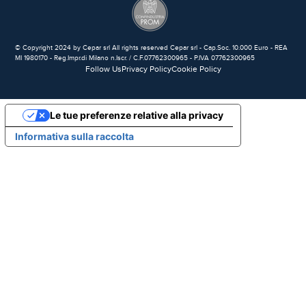
© Copyright 2024 by Cepar srl All rights reserved Cepar srl - Cap.Soc. 10.000 Euro - REA
MI 1980170 - Reg.Impr.di Milano n.Iscr. / C.F.07762300965 - P.IVA 07762300965
Follow Us
Privacy Policy
Cookie Policy
Le tue preferenze relative alla privacy
Informativa sulla raccolta