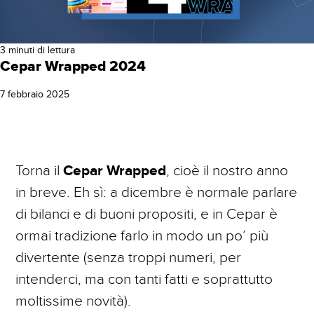
E-COMMERCE STRATEGY
Social Media Marketing
WEB & MOBILE DEVELOPMENT
3 minuti di lettura
Cepar Wrapped 2024
Gestione Campagne Facebook Ads
7 febbraio 2025
Campagne DEM Email Marketing
Web Analytics
Torna il
Cepar Wrapped
, cioè il nostro anno
Realizzazione Siti Web
in breve. Eh sì: a dicembre è normale parlare
di bilanci e di buoni propositi, e in Cepar è
E-Commerce
ormai tradizione farlo in modo un po’ più
Siti Web Mobile
divertente (senza troppi numeri, per
intenderci, ma con tanti fatti e soprattutto
iubenda Partner
moltissime novità).