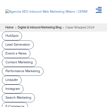
Home
»
Digital & Inbound Marketing Blog
»
Cepar Wrapped 2024
HubSpot
Lead Generation
Eventi e News
Content Marketing
Performance Marketing
LinkedIn
Instagram
Search Marketing
E-Commerce