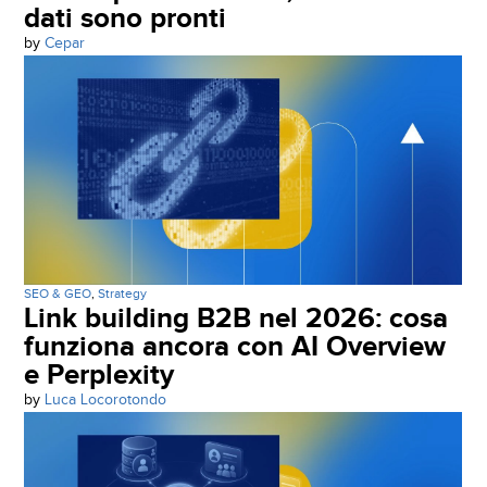
dati sono pronti
by
Cepar
SEO & GEO
,
Strategy
Link building B2B nel 2026: cosa
funziona ancora con AI Overview
e Perplexity
by
Luca Locorotondo