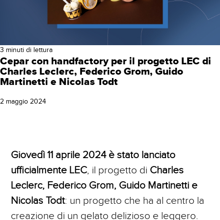
BRAND IDENTITY & REPUTATION
Gestione Campagne Google Ads /
Contatti
Adwords
E-COMMERCE STRATEGY
Social Media Marketing
3 minuti di lettura
Cepar con handfactory per il progetto LEC di
WEB & MOBILE DEVELOPMENT
Charles Leclerc, Federico Grom, Guido
Gestione Campagne Facebook Ads
Martinetti e Nicolas Todt
Campagne DEM Email Marketing
2 maggio 2024
Web Analytics
Realizzazione Siti Web
Giovedì 11 aprile 2024 è stato lanciato
ufficialmente LEC
, il progetto di
Charles
E-Commerce
Leclerc, Federico Grom, Guido Martinetti e
Nicolas Todt
: un progetto che ha al centro la
Siti Web Mobile
creazione di un gelato delizioso e leggero.