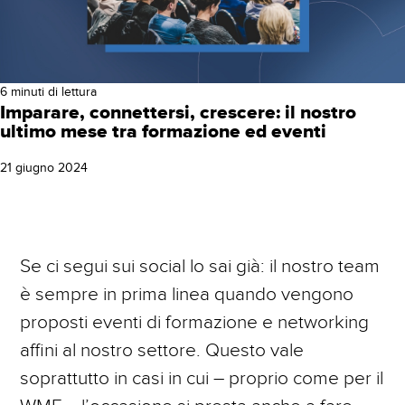
BRAND IDENTITY & REPUTATION
Gestione Campagne Google Ads /
Contatti
Adwords
E-COMMERCE STRATEGY
Social Media Marketing
6 minuti di lettura
Imparare, connettersi, crescere: il nostro
WEB & MOBILE DEVELOPMENT
ultimo mese tra formazione ed eventi
Gestione Campagne Facebook Ads
21 giugno 2024
Campagne DEM Email Marketing
Web Analytics
Se ci segui sui social lo sai già: il nostro team
Realizzazione Siti Web
è sempre in prima linea quando vengono
proposti eventi di formazione e networking
E-Commerce
affini al nostro settore. Questo vale
soprattutto in casi in cui – proprio come per il
Siti Web Mobile