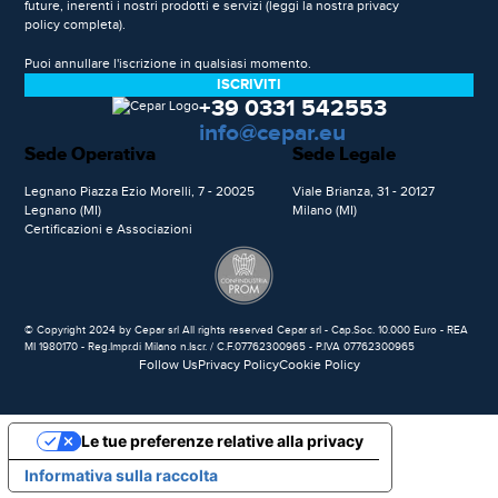
future, inerenti i nostri prodotti e servizi (leggi la nostra
privacy
policy
completa).
Puoi annullare l'iscrizione in qualsiasi momento.
+39 0331 542553
info@cepar.eu
Sede Operativa
Sede Legale
Legnano Piazza Ezio Morelli, 7 - 20025
Viale Brianza, 31 - 20127
Legnano (MI)
Milano (MI)
Certificazioni e Associazioni
© Copyright 2024 by Cepar srl All rights reserved Cepar srl - Cap.Soc. 10.000 Euro - REA
MI 1980170 - Reg.Impr.di Milano n.Iscr. / C.F.07762300965 - P.IVA 07762300965
Follow Us
Privacy Policy
Cookie Policy
Le tue preferenze relative alla privacy
Informativa sulla raccolta