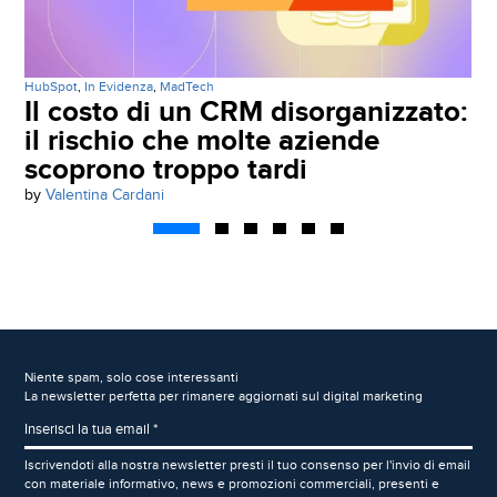
HubSpot
,
In Evidenza
,
MadTech
Il costo di un CRM disorganizzato:
il rischio che molte aziende
scoprono troppo tardi
by
Valentina Cardani
Niente spam, solo cose interessanti
La newsletter perfetta per rimanere aggiornati sul digital marketing
Iscrivendoti alla nostra newsletter presti il tuo consenso per l'invio di email
con materiale informativo, news e promozioni commerciali, presenti e