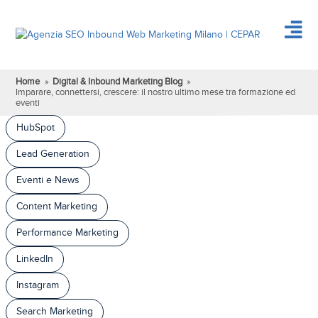
Home
»
Digital & Inbound Marketing Blog
»
Imparare, connettersi, crescere: il nostro ultimo mese tra formazione ed
eventi
HubSpot
Lead Generation
Eventi e News
Content Marketing
Performance Marketing
LinkedIn
Instagram
Search Marketing