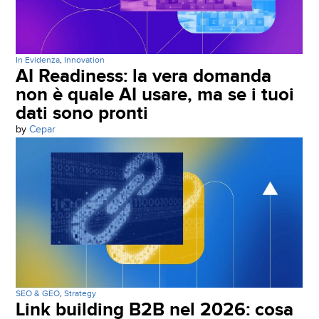
In Evidenza
,
Innovation
AI Readiness: la vera domanda
non è quale AI usare, ma se i tuoi
dati sono pronti
by
Cepar
SEO & GEO
,
Strategy
Link building B2B nel 2026: cosa