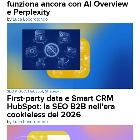
funziona ancora con AI Overview
e Perplexity
by
Luca Locorotondo
SEO & GEO
,
HubSpot
,
Strategy
First-party data e Smart CRM
HubSpot: la SEO B2B nell'era
cookieless del 2026
by
Luca Locorotondo