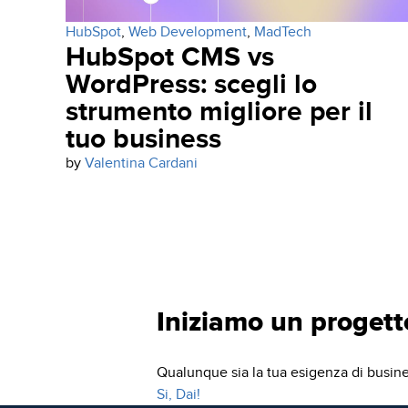
avanzate tecnologie per
il web.
HubSpot
,
Web Development
,
MadTech
iubenda
HubSpot CMS vs
WordPress: scegli lo
Partner
BRAND
strumento migliore per il
IDENTITY &
tuo business
REPUTATION
by
Valentina Cardani
Le nostre attività
portano brand e
prodotti al centro
dell’attenzione
Iniziamo un progett
E-
COMMERCE
STRATEGY
Qualunque sia la tua esigenza di busine
Si, Dai!
Aiutiamo gli e-