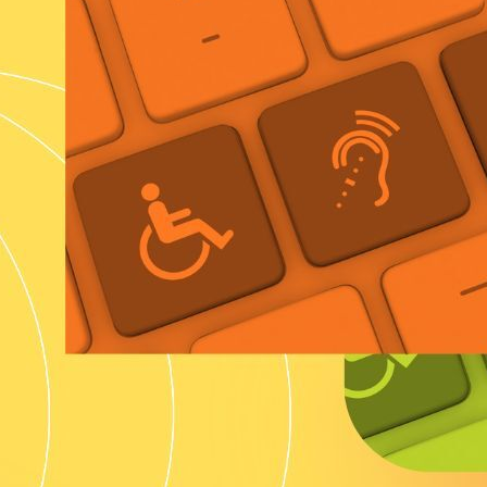
etenze
e
se
azione
nar
to
tti
tti