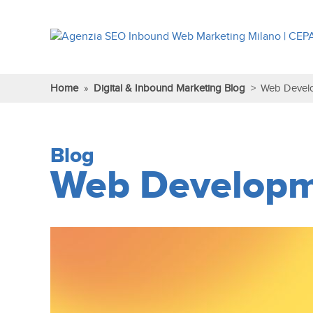
Home
»
Digital & Inbound Marketing Blog
>
Web Devel
Blog
Web Develop
Scopri tutte le nostre
competenze
Vai alla pagina
Rassegna
About Us
Abou
Digital
Inbound
Stampa
Us
Strategy
Marketing
DIGITAL