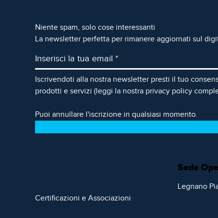
Commerce di
importanti aziende
Niente spam, solo cose interessanti
italiane e
La newsletter perfetta per rimanere aggiornati sul dig
internazionali a
incrementare il
proprio fatturato
Iscrivendoti alla nostra newsletter presti il tuo consen
prodotti e servizi (leggi la nostra
privacy policy
comple
WEB & MOBILE
Puoi annullare l'iscrizione in qualsiasi momento.
DEVELOPMENT
In un mondo in cui la
tecnologia rivoluziona ogni
settore servono soprattutto
Sede Ope
competenze e visione
strategica
Legnano Pia
Certificazioni e Associazioni