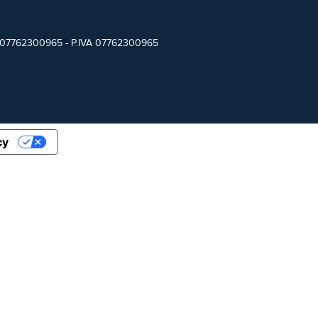
 C.F.07762300965 - P.IVA 07762300965
cy