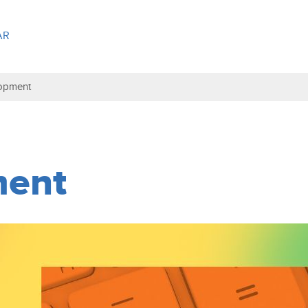
opment
ment
t